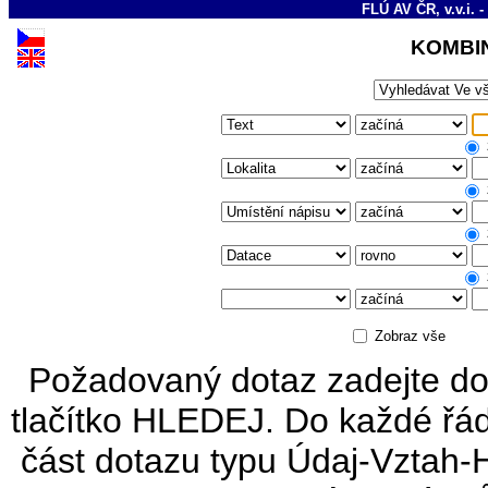
FLÚ AV ČR, v.v.i. -
KOMBI
Zobraz vše
Požadovaný dotaz zadejte do
tlačítko HLEDEJ. Do každé řád
část dotazu typu Údaj-Vztah-H