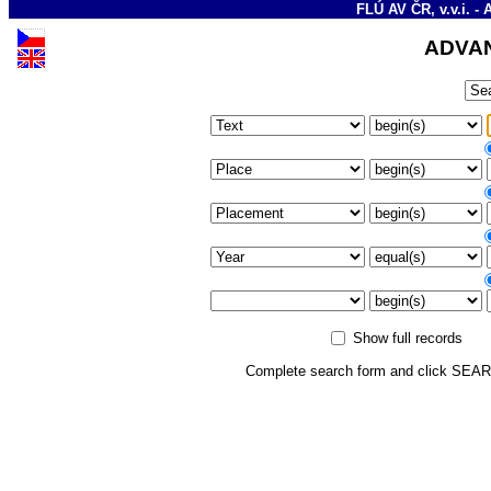
FLÚ AV ČR, v.v.i. - 
ADVA
Show full records
Complete search form and click SEA