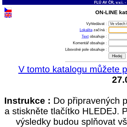
FLÚ AV ČR, v.v.i. -
ON-LINE kat
Vyhledávat :
Lokalita
začíná :
Text
obsahuje :
Komentář
obsahuje :
Libovolné pole
obsahuje :
V tomto katalogu můžete pr
27.
Instrukce :
Do připravených p
a stiskněte tlačítko HLEDEJ. 
výsledky budou splňovat vš