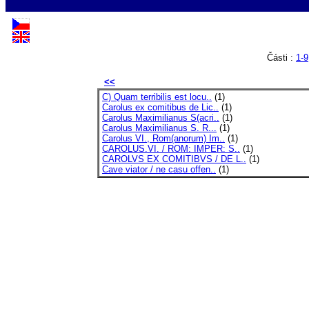
Části :
1-9
<<
C) Quam terribilis est locu..
(1)
Carolus ex comitibus de Lic..
(1)
Carolus Maximilianus S(acri..
(1)
Carolus Maximilianus S. R...
(1)
Carolus VI., Rom(anorum) Im..
(1)
CAROLUS.VI. / ROM: IMPER: S..
(1)
CAROLVS EX COMITIBVS / DE L..
(1)
Cave viator / ne casu offen..
(1)