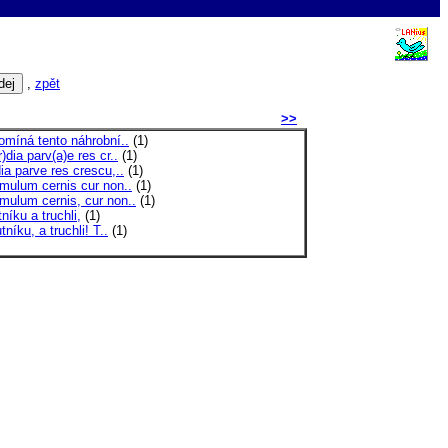
,
zpět
>>
omíná tento náhrobní..
(1)
)dia parv(a)e res cr..
(1)
a parve res crescu,..
(1)
mulum cernis cur non..
(1)
mulum cernis, cur non..
(1)
tníku a truchli,
(1)
tníku, a truchli! T..
(1)