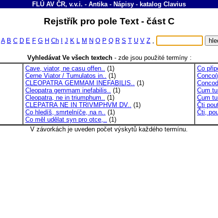
FLÚ AV ČR, v.v.i. - Antika - Nápisy
-
katalog
Clavius
Rejstřík pro pole Text - část C
A
B
C
D
E
F
G
H
Ch
I
J
K
L
M
N
O
P
Q
R
S
T
U
V
Z
,
Vyhledávat Ve všech textech
-
zde jsou použité termíny :
Cave, viator, ne casu offen..
(1)
Co přip
Cerne Viator / Tumulatos in..
(1)
Conco(r
CLEOPATRA GEMMAM INEFABILIS..
(1)
Concodi
Cleopatra gemmam inefabilis..
(1)
Cum tu
Cleopatra, ne in triumphum..
(1)
Cum tu
CLEPATRA NE IN TRIVMPHVM DV..
(1)
Čti pou
Co hledíš, smrtelníče, na n..
(1)
Čti, pou
Co měl udělat syn pro otce,..
(1)
V závorkách je uveden počet výskytů každého termínu.