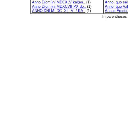
Anno D(omi)ni MDCXLV kal(en..
(1)
Anno, quo sent
Anno D(omi)ni MDXCVII PX do..
(1)
Anno, quo Val
ANNO DNI M: DC: XL: V: / KA..
(1)
Annus Erection
In parentheses